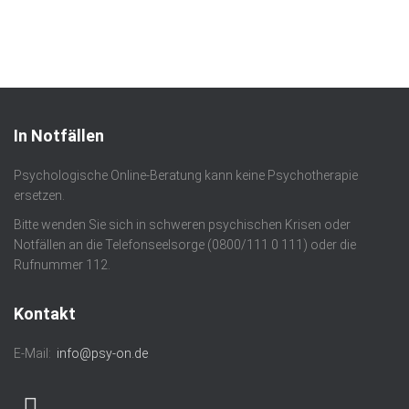
In Notfällen
Psychologische Online-Beratung kann keine Psychotherapie
ersetzen.
Bitte wenden Sie sich in schweren psychischen Krisen oder
Notfällen an die Telefonseelsorge (0800/111 0 111) oder die
Rufnummer 112.
Kontakt
E-Mail:
info@psy-on.de