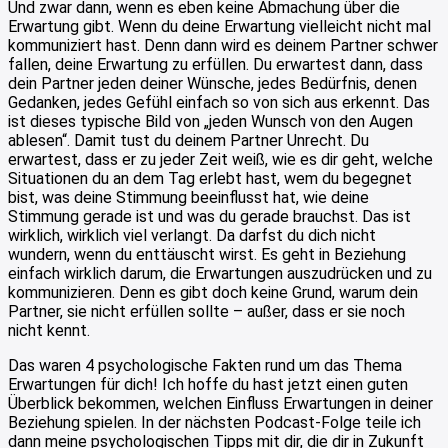
Und zwar dann, wenn es eben keine Abmachung über die
Erwartung gibt. Wenn du deine Erwartung vielleicht nicht mal
kommuniziert hast. Denn dann wird es deinem Partner schwer
fallen, deine Erwartung zu erfüllen. Du erwartest dann, dass
dein Partner jeden deiner Wünsche, jedes Bedürfnis, denen
Gedanken, jedes Gefühl einfach so von sich aus erkennt. Das
ist dieses typische Bild von „jeden Wunsch von den Augen
ablesen“. Damit tust du deinem Partner Unrecht. Du
erwartest, dass er zu jeder Zeit weiß, wie es dir geht, welche
Situationen du an dem Tag erlebt hast, wem du begegnet
bist, was deine Stimmung beeinflusst hat, wie deine
Stimmung gerade ist und was du gerade brauchst. Das ist
wirklich, wirklich viel verlangt. Da darfst du dich nicht
wundern, wenn du enttäuscht wirst. Es geht in Beziehung
einfach wirklich darum, die Erwartungen auszudrücken und zu
kommunizieren. Denn es gibt doch keine Grund, warum dein
Partner, sie nicht erfüllen sollte – außer, dass er sie noch
nicht kennt.
Das waren 4 psychologische Fakten rund um das Thema
Erwartungen für dich! Ich hoffe du hast jetzt einen guten
Überblick bekommen, welchen Einfluss Erwartungen in deiner
Beziehung spielen. In der nächsten Podcast-Folge teile ich
dann meine psychologischen Tipps mit dir, die dir in Zukunft