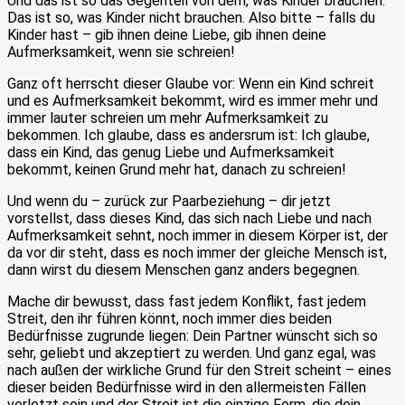
Und das ist so das Gegenteil von dem, was Kinder brauchen.
Das ist so, was Kinder nicht brauchen. Also bitte – falls du
Kinder hast – gib ihnen deine Liebe, gib ihnen deine
Aufmerksamkeit, wenn sie schreien!
Ganz oft herrscht dieser Glaube vor: Wenn ein Kind schreit
und es Aufmerksamkeit bekommt, wird es immer mehr und
immer lauter schreien um mehr Aufmerksamkeit zu
bekommen. Ich glaube, dass es andersrum ist: Ich glaube,
dass ein Kind, das genug Liebe und Aufmerksamkeit
bekommt, keinen Grund mehr hat, danach zu schreien!
Und wenn du – zurück zur Paarbeziehung – dir jetzt
vorstellst, dass dieses Kind, das sich nach Liebe und nach
Aufmerksamkeit sehnt, noch immer in diesem Körper ist, der
da vor dir steht, dass es noch immer der gleiche Mensch ist,
dann wirst du diesem Menschen ganz anders begegnen.
Mache dir bewusst, dass fast jedem Konflikt, fast jedem
Streit, den ihr führen könnt, noch immer dies beiden
Bedürfnisse zugrunde liegen: Dein Partner wünscht sich so
sehr, geliebt und akzeptiert zu werden. Und ganz egal, was
nach außen der wirkliche Grund für den Streit scheint – eines
dieser beiden Bedürfnisse wird in den allermeisten Fällen
verletzt sein und der Streit ist die einzige Form, die dein