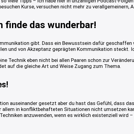
 so viele Tipps – ich habe hier in unzähligen Podcast-Folg
esuchen Kurse, versuchen nicht mehr zu verallgemeinern, 
h finde das wunderbar!
Kommunikation gibt. Dass ein Bewusstsein dafür geschaffen
tvollen und von Akzeptanz geprägten Kommunikation steckt. Ic
eine Technik eben nicht bei allen Paaren schon zur Veränder
indet auf die gleiche Art und Weise Zugang zum Thema.
es!
ion auseinander gesetzt aber du hast das Gefühl, dass das 
 allem in konfliktbehafteten Situationen nicht umsetzen kan
e Techniken anzuwenden, wenn es wirklich existenziell wird 