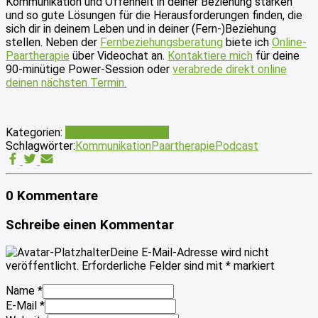
Kommunikation und Offenheit in deiner Beziehung stärken
und so gute Lösungen für die Herausforderungen finden, die
sich dir in deinem Leben und in deiner (Fern-)Beziehung
stellen. Neben der
Fernbeziehungsberatung
biete ich
Online-
Paartherapie
über Videochat an.
Kontaktiere mich
für deine
90-minütige Power-Session oder
verabrede direkt online
deinen n
ächsten Termin
.
Kategorien:
Alle Podcast-Folgen
Schlagwörter:
Kommunikation
Paartherapie
Podcast
0 Kommentare
Schreibe einen Kommentar
Deine E-Mail-Adresse wird nicht
veröffentlicht.
Erforderliche Felder sind mit
*
markiert
Name
*
E-Mail
*