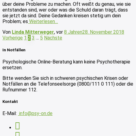
über deine Probleme zu machen. Oft weißt du genau, wie sie
entstanden sind, wer oder was die Schuld daran trägt, dass
sie jetzt da sind. Deine Gedanken kreisen stetig um dein
Problem; es
Weiterlesen…
Von
Linda Mitterweger
, vor
8 Jahren
28. November 2018
Beitragsnavigation
Vorherige
1
2
3
…
5
Nächste
In Notfällen
Psychologische Online-Beratung kann keine Psychotherapie
ersetzen.
Bitte wenden Sie sich in schweren psychischen Krisen oder
Notfällen an die Telefonseelsorge (0800/111 0 111) oder die
Rufnummer 112.
Kontakt
E-Mail:
info@psy-on.de