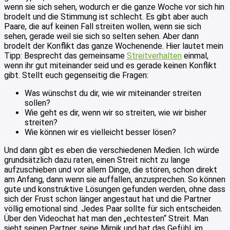
wenn sie sich sehen, wodurch er die ganze Woche vor sich hin
brodelt und die Stimmung ist schlecht. Es gibt aber auch
Paare, die auf keinen Fall streiten wollen, wenn sie sich
sehen, gerade weil sie sich so selten sehen. Aber dann
brodelt der Konflikt das ganze Wochenende. Hier lautet mein
Tipp: Besprecht das gemeinsame
Streitverhalten
einmal,
wenn ihr gut miteinander seid und es gerade keinen Konflikt
gibt. Stellt euch gegenseitig die Fragen:
Was wünschst du dir, wie wir miteinander streiten
sollen?
Wie geht es dir, wenn wir so streiten, wie wir bisher
streiten?
Wie können wir es vielleicht besser lösen?
Und dann gibt es eben die verschiedenen Medien. Ich würde
grundsätzlich dazu raten, einen Streit nicht zu lange
aufzuschieben und vor allem Dinge, die stören, schon direkt
am Anfang, dann wenn sie auffallen, anzusprechen. So können
gute und konstruktive Lösungen gefunden werden, ohne dass
sich der Frust schon länger angestaut hat und die Partner
völlig emotional sind. Jedes Paar sollte für sich entscheiden.
Über den Videochat hat man den „echtesten“ Streit. Man
sieht seinen Partner, seine Mimik und hat das Gefühl, im