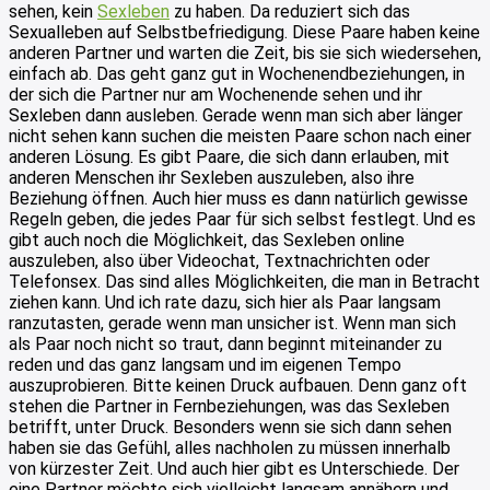
sehen, kein
Sexleben
zu haben. Da reduziert sich das
Sexualleben auf Selbstbefriedigung. Diese Paare haben keine
anderen Partner und warten die Zeit, bis sie sich wiedersehen,
einfach ab. Das geht ganz gut in Wochenendbeziehungen, in
der sich die Partner nur am Wochenende sehen und ihr
Sexleben dann ausleben. Gerade wenn man sich aber länger
nicht sehen kann suchen die meisten Paare schon nach einer
anderen Lösung. Es gibt Paare, die sich dann erlauben, mit
anderen Menschen ihr Sexleben auszuleben, also ihre
Beziehung öffnen. Auch hier muss es dann natürlich gewisse
Regeln geben, die jedes Paar für sich selbst festlegt. Und es
gibt auch noch die Möglichkeit, das Sexleben online
auszuleben, also über Videochat, Textnachrichten oder
Telefonsex. Das sind alles Möglichkeiten, die man in Betracht
ziehen kann. Und ich rate dazu, sich hier als Paar langsam
ranzutasten, gerade wenn man unsicher ist. Wenn man sich
als Paar noch nicht so traut, dann beginnt miteinander zu
reden und das ganz langsam und im eigenen Tempo
auszuprobieren. Bitte keinen Druck aufbauen. Denn ganz oft
stehen die Partner in Fernbeziehungen, was das Sexleben
betrifft, unter Druck. Besonders wenn sie sich dann sehen
haben sie das Gefühl, alles nachholen zu müssen innerhalb
von kürzester Zeit. Und auch hier gibt es Unterschiede. Der
eine Partner möchte sich vielleicht langsam annähern und