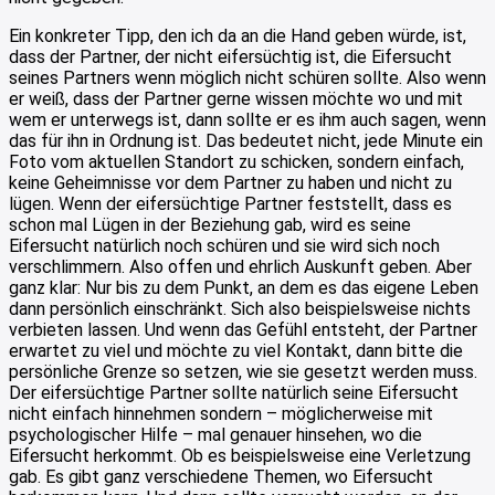
Ein konkreter Tipp, den ich da an die Hand geben würde, ist,
dass der Partner, der nicht eifersüchtig ist, die Eifersucht
seines Partners wenn möglich nicht schüren sollte. Also wenn
er weiß, dass der Partner gerne wissen möchte wo und mit
wem er unterwegs ist, dann sollte er es ihm auch sagen, wenn
das für ihn in Ordnung ist. Das bedeutet nicht, jede Minute ein
Foto vom aktuellen Standort zu schicken, sondern einfach,
keine Geheimnisse vor dem Partner zu haben und nicht zu
lügen. Wenn der eifersüchtige Partner feststellt, dass es
schon mal Lügen in der Beziehung gab, wird es seine
Eifersucht natürlich noch schüren und sie wird sich noch
verschlimmern. Also offen und ehrlich Auskunft geben. Aber
ganz klar: Nur bis zu dem Punkt, an dem es das eigene Leben
dann persönlich einschränkt. Sich also beispielsweise nichts
verbieten lassen. Und wenn das Gefühl entsteht, der Partner
erwartet zu viel und möchte zu viel Kontakt, dann bitte die
persönliche Grenze so setzen, wie sie gesetzt werden muss.
Der eifersüchtige Partner sollte natürlich seine Eifersucht
nicht einfach hinnehmen sondern – möglicherweise mit
psychologischer Hilfe – mal genauer hinsehen, wo die
Eifersucht herkommt. Ob es beispielsweise eine Verletzung
gab. Es gibt ganz verschiedene Themen, wo Eifersucht